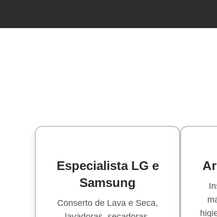
Especialista LG e
Ar
Samsung
In
ma
Conserto de Lava e Seca,
higi
lavadoras, secadoras,