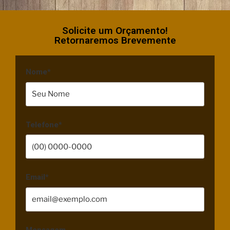
Solicite um Orçamento!
Retornaremos Brevemente
Nome*
Telefone*
Email*
Mensagem