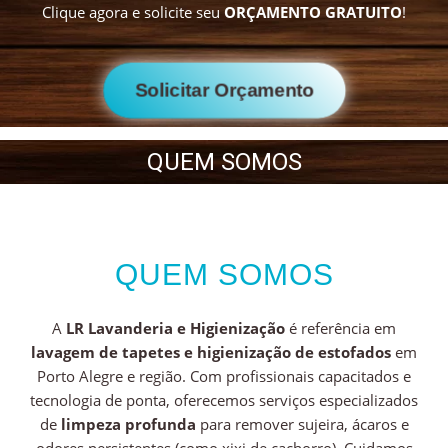
Clique agora e solicite seu
ORÇAMENTO GRATUITO
!
Solicitar Orçamento
QUEM SOMOS
QUEM SOMOS
A
LR Lavanderia e Higienização
é referência em
lavagem de tapetes e higienização de estofados
em
Porto Alegre e região. Com profissionais capacitados e
tecnologia de ponta, oferecemos serviços especializados
de
limpeza profunda
para remover sujeira, ácaros e
odores persistentes (como xixi de cachorro). Cuidamos