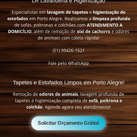
LR Lavanderia e Higienização
Especialistas em
lavagem de tapetes
e
higienização de
estofados
em Porto Alegre. Realizamos a
limpeza profunda
de sofás, poltronas e colchões com
ATENDIMENTO A
DOMICÍLIO
, além de remoção de
xixi de cachorro
e odores
de animais com coleta rápida!
(51) 99426-1521
Fale pelo WhatsApp
Tapetes e Estofados Limpos em Porto Alegre!
Remoção de
odores de animais
, lavagem profunda de
tapetes e higienização completa de
sofá, poltrona e
colchão
. Agende agora seu atendimento!
Solicitar Orçamento Grátis!