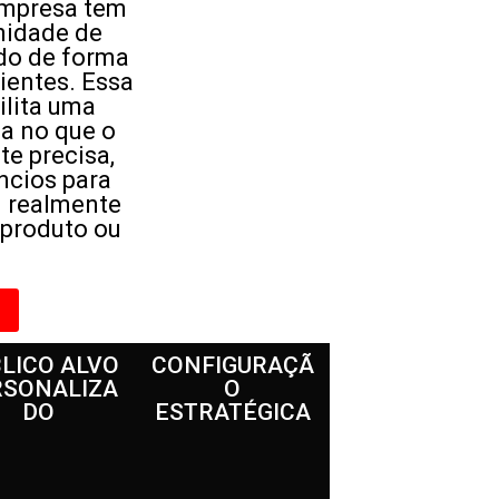
empresa tem
nidade de
do de forma
lientes. Essa
ilita uma
a no que o
te precisa,
ncios para
m realmente
 produto ou
LICO ALVO
CONFIGURAÇÃ
RSONALIZA
O
DO
ESTRATÉGICA