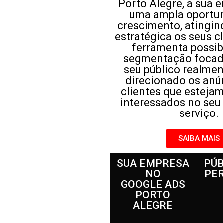
Porto Alegre, a sua 
uma ampla oportu
crescimento, atingin
estratégica os seus c
ferramenta possib
segmentação focad
seu público realmen
direcionado os anú
clientes que esteja
interessados no seu
serviço.
SAIBA MAIS
SUA EMPRESA
PÚB
NO
PE
GOOGLE ADS
PORTO
ALEGRE