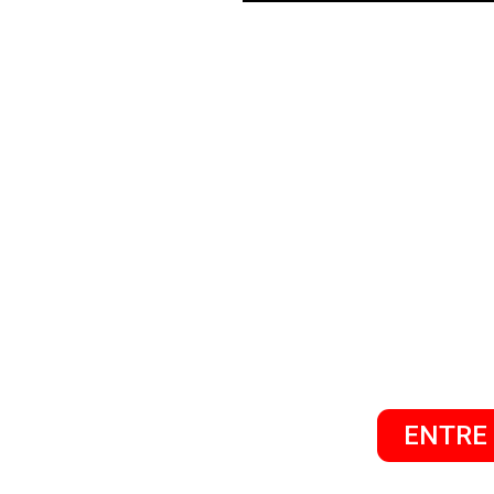
TRÁFE
EM 
AL
GESTÃO D
ENTRE