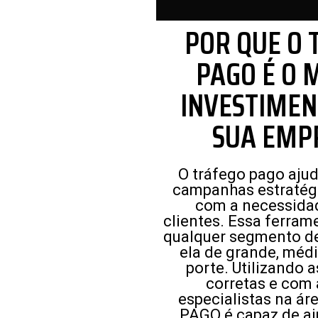
POR QUE O 
PAGO É O 
INVESTIMEN
SUA EMP
O tráfego pago ajud
campanhas estratég
com a necessida
clientes. Essa ferram
qualquer segmento de
ela de grande, méd
porte. Utilizando a
corretas e com 
especialistas na á
PAGO é capaz de aj