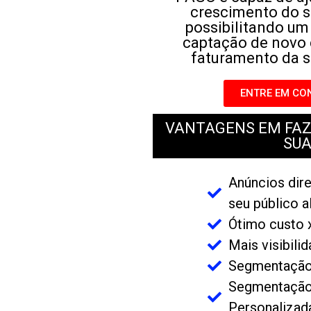
crescimento do s
possibilitando u
captação de novo 
faturamento da 
ENTRE EM CO
VANTAGENS EM FAZ
SU
Anúncios dir
seu público a
Ótimo custo x
Mais visibili
Segmentação 
Segmentação
Personalizad