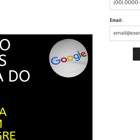
Email:
NO
S
A DO
A
M
GRE