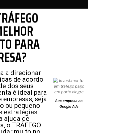
TRÁFEGO
MELHOR
TO PARA
RESA?
a a direcionar
icas de acordo
de dos seus
enta é ideal para
 empresas, seja
Sua empresa no
io ou pequeno
Google Ads
s estratégias
a ajuda de
rea, o TRÁFEGO
udar muito no