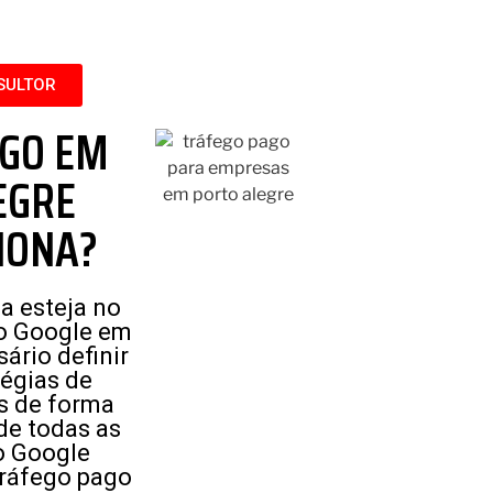
SULTOR
AGO EM
EGRE
IONA?
a esteja no
do Google em
ário definir
tégias de
s de forma
 de todas as
o Google
tráfego pago