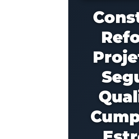
Cons
Ref
Proj
Seg
Qual
Cump
Estr