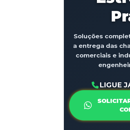
Pr
Soluções completa
a entrega das cha
comerciais e ind
engenheir
LIGUE JÁ
SOLICITA
CO