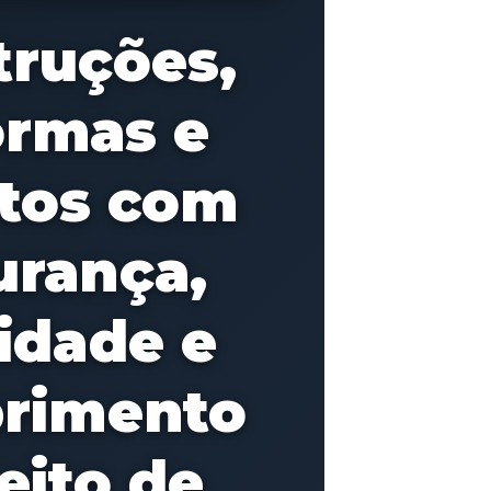
truções,
ormas e
etos com
urança,
idade e
rimento
eito de