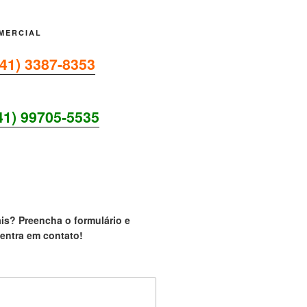
MERCIAL
(41) 3387-8353
41) 99705-5535
UM ANUNCIANTE!
is? Preencha o formulário e
entra em contato!