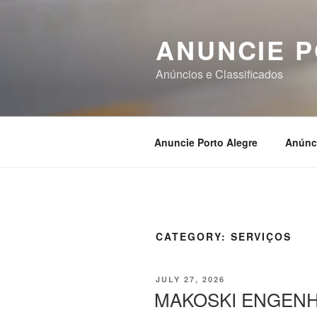
Skip
to
ANUNCIE 
content
Anúncios e Classificados
Anuncie Porto Alegre
Anúnc
CATEGORY:
SERVIÇOS
POSTED
JULY 27, 2026
ON
MAKOSKI ENGEN