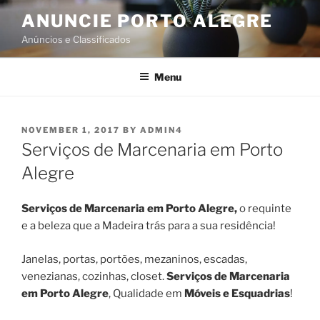
Skip
ANUNCIE PORTO ALEGRE
to
Anúncios e Classificados
content
Menu
POSTED
NOVEMBER 1, 2017
BY
ADMIN4
ON
Serviços de Marcenaria em Porto
Alegre
Serviços de Marcenaria em Porto Alegre,
o requinte
e a beleza que a Madeira trás para a sua residência!
Janelas, portas, portões, mezaninos, escadas,
venezianas, cozinhas, closet.
Serviços de Marcenaria
em Porto Alegre
, Qualidade em
Móveis e Esquadrias
!