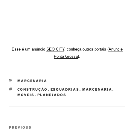
Esse é um anúncio
SEO CITY
, conheça outros portais (
Anuncie
Ponta Grossa
).
CATEGORIES
MARCENARIA
TAGS
CONSTRUÇÃO
,
ESQUADRIAS
,
MARCENARIA
,
MOVEIS
,
PLANEJADOS
Post
Previous
PREVIOUS
navigation