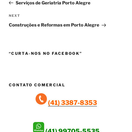
Post
Serviços de Geriatria Porto Alegre
Next
NEXT
Post
Construções e Reformas em Porto Alegre
“CURTA-NOS NO FACEBOOK”
CONTATO COMERCIAL
(41) 3387-8353
(41) 99705-5535